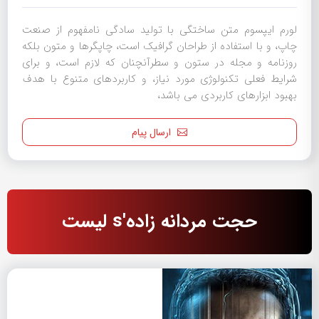
لورم ایپسوم متن ساختگی با تولید سادگی نامفهوم از صنعت
چاپ، و با استفاده از طراحان گرافیک است، چاپگرها و متون بلکه
روزنامه و مجله در ستون و سطرآنچنان که لازم است، و برای
شرایط فعلی تکنولوژی مورد نیاز، و کاربردهای متنوع با هدف
بهبود ابزارهای کاربردی می باشد،
ارسال پیام
حجت مردانه زاده's لیست