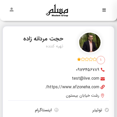
فاطمیه
نیمه
شعبان
حجت مردانه زاده
تهیه کننده
غدیر
1
مسلمی‌ها
پیش از
09123456789
مسلم
test@live.com
https://www.afzoneha.com/
رشت خیابان بیستون
توئیتر
اینستاگرام