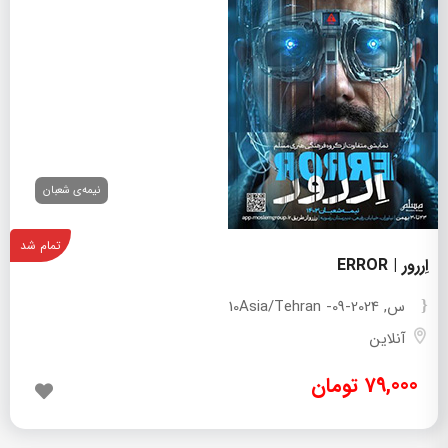
نیمه‌ی شعبان
تمام شد
اِررور | ERROR
س, 2024-09-10
Asia/Tehran
آنلاین
ارسال ایمیل
79,000 تومان