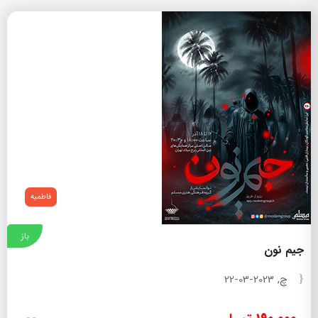
فاطمیه
باز
جیم نون
چ, 2023-03-22