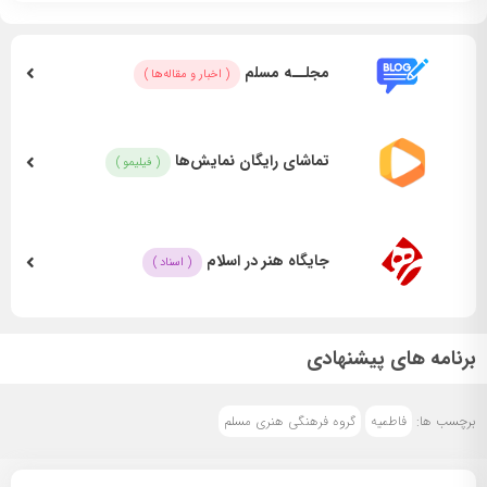
– مسعود اسماعیلی
نویسنده
:
مجلــه مسلم
( اخبار و مقاله‌ها )
– مسعود اسماعیلی
بازیگران
:
تماشای رایگان نمایش‌ها
( فیلیمو )
– علی خردمند
– محسن تقی زاده
– علیرضا عمرانی
– مهدی فرخی
جایگاه هنر در اسلام
( اسناد )
– علی اکبرحاجی شمس
– حسین شیرخانی
– سیدمحمدکاظم ابطحی
برنامه های پیشنهادی
– امیر شهرابی
– مجیدپارسا
برچسب ها:
فاطمیه
گروه فرهنگی هنری مسلم
– سیدحامدمشکاتی
– امیرحسین کاظمی