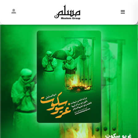
فاطمیه
نیمه
شعبان
غدیر
مسلمی‌ها
پیش از
مسلم
غریو سکوت