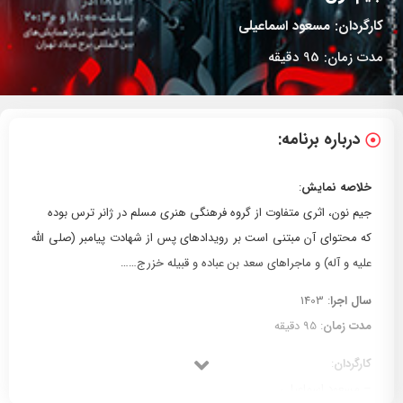
کارگردان:
مسعود اسماعیلی
مدت زمان:
95 دقیقه
درباره برنامه:
خلاصه نمایش
:
جیم نون، اثری متفاوت از گروه فرهنگی هنری مسلم در ژانر ترس بوده
که محتوای آن مبتنی است بر رویدادهای پس از شهادت پیامبر (صلی الله
علیه و آله) و ماجراهای سعد بن عباده و قبیله خزرج……
سال اجرا
: 1403
مدت زمان
: 95 دقیقه
کارگردان
:
– مسعود اسماعیلی