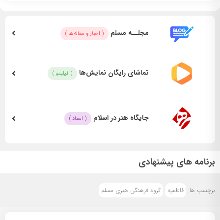
نویسنده
:
– مسعود اسماعیلی
مجلــه مسلم
( اخبار و مقاله‌ها )
– سید مرتضی هاشمی گلپایگانی
بازیگران
:
تماشای رایگان نمایش‌ها
( فیلیمو )
– حسین فیاض بخش
– امیرحسین آلادپوش
– امیرحسین کاظمی
– محسن تقی زاده
جایگاه هنر در اسلام
( اسناد )
– مهدی فرخی
– مهدی عارف نظری
– سید ماهان قاسمی
برنامه های پیشنهادی
– مجید پارسا
– علی ضیایی
برچسب ها:
فاطمیه
گروه فرهنگی هنری مسلم
– سیدحامدمشکاتی
– رضا عادلی