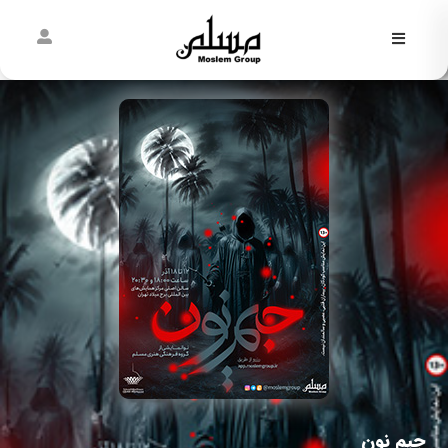
فاطمیه
نیمه
شعبان
غدیر
مسلمی‌ها
پیش از
مسلم
جیم نون