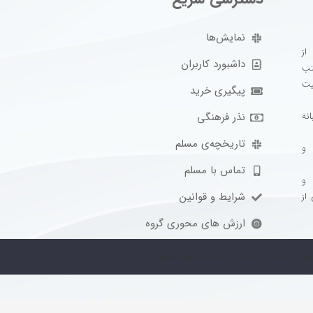
نمایش‌ها
 از
داشبورد کاربران
تب
فعالیت
پیگیری خرید
نذر فرهنگی
نه
تاریخچه‌ی مسلم
 و
تماس با مسلم
 و
شرایط و قوانین
از
ارزش های محوری گروه
بلاگ
تماس با ما
درباره ما
مجله سینماتیکت