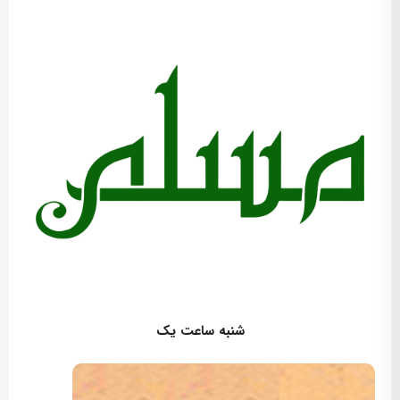
کارگردان: امیرحسین آلادپوش
شنبه ساعت یک