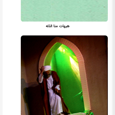
کارگردان:
هیهات منا الذله