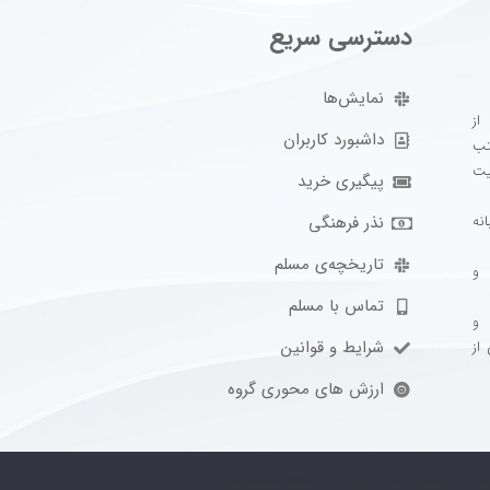
دسترسی سریع
نمایش‌ها
 از
داشبورد کاربران
تب
فعالیت
پیگیری خرید
نذر فرهنگی
نه
تاریخچه‌ی مسلم
 و
تماس با مسلم
 و
شرایط و قوانین
از
ارزش های محوری گروه
بلاگ
تماس با ما
درباره ما
مجله سینماتیکت