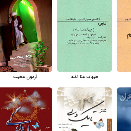
کارگردان:
کارگردان: مسعود اسماعیلی
هیهات منا الذله
آزمون محبت