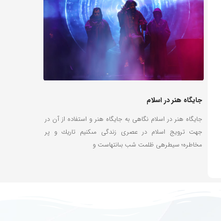
ش
جایگاه هنر در اسلام
30 سال خدمتگزاری
جایگاه هنر در اسلام نگاهى به جايگاه هنر و استفاده از آن در
جهت ترويج اسلام در عصرى زندگى مى‏كنيم تاريك و پر
فرهنگی هنری مس
مان
مخاطره؛ سيطره‏ى ظلمت شب بى‏انتهاست و
 از