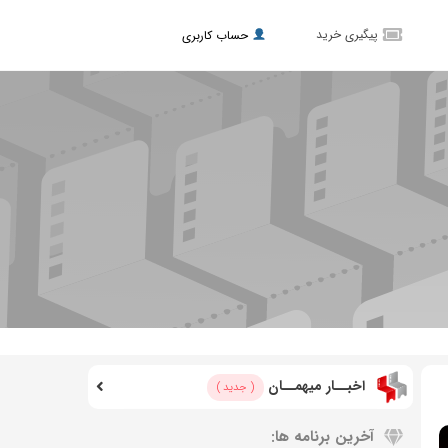
پیگیری خرید
حساب کاربری
اخبــار میهمــان
( جدید )
آخرین برنامه ها: