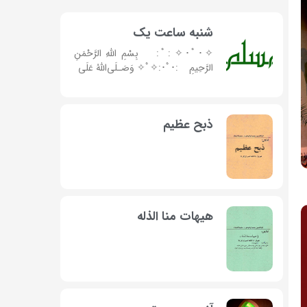
شنبه ساعت یک
✧･ﾟ: ✧･ﾟ: بِسْمِ اللَّهِ الرَّحْمَنِ
الرَّحِیمِ :･ﾟ✧:･ﾟ✧ وَصَـلَی‌اللهُ عَلَی
ذبح عظیم
هیهات منا الذله