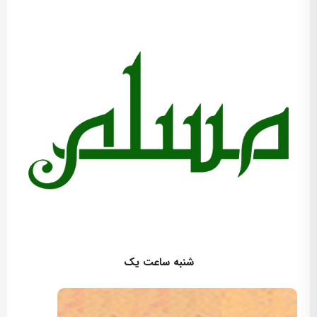
کارگردان: امیرحسین آلادپوش
شنبه ساعت یک