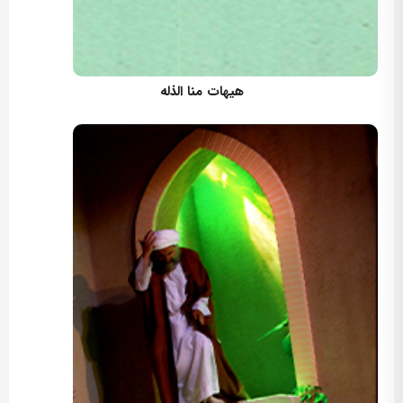
کارگردان:
هیهات منا الذله