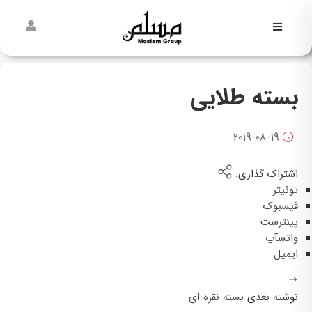
فاطمیه
نیمه
بسته طلایی
شعبان
غدیر
2019-08-19
مسلمی‌ها
اشتراک گذاری:
پیش از
توئیتر
مسلم
فیسبوک
پینترست
واتسآپ
ایمیل
نوشته بعدی
بسته نقره ای