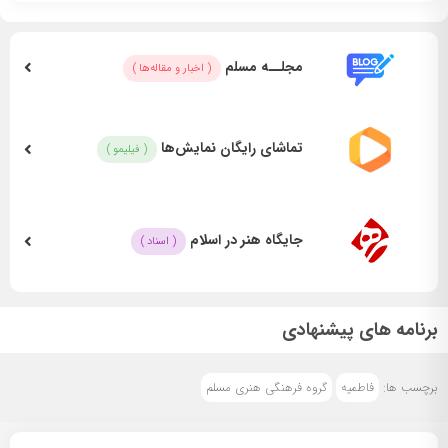
زمان:
شنبه ۱ تا جمعه ۷ آذر،
در دو نوبت
۱۷:۴۵ و ٢٠:۴۵.
جهت رزرو با کلیک بر روی دکمه زیر، به اپلیکیشن گروه مسلم
مجلــه مسلم
( اخبار و مقاله‌ها )
مراجعه بفرمایید.
تماشای رایگان نمایش‌ها
( فیلیمو )
اَلّلهُمـّ؏َجِّل‌لِوَلیِّڪَ‌الفَرَج‌
واَقِمنابِخِدمَـتِه
جایگاه هنر در اسلام
( اسناد )
جهت رزرو کلیک کنید
تیزر نمایش:
برنامه های پیشنهادی
برچسب ها:
فاطمیه
گروه فرهنگی هنری مسلم