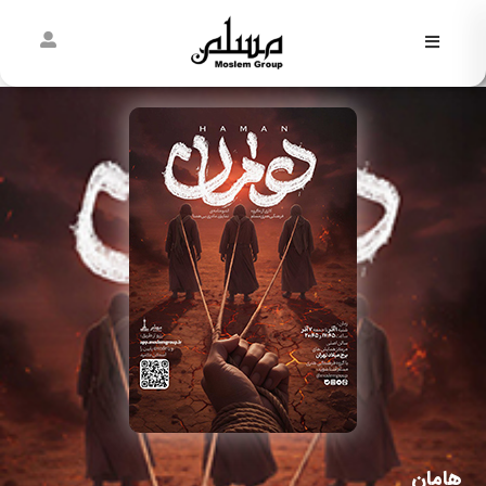
فاطمیه
نیمه
شعبان
غدیر
مسلمی‌ها
پیش از
مسلم
هامان