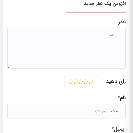
افزودن یک نظر جدید
– محسن تقی زاده
– امیرحسین کاظمی
نظر
– علی اکبرحاجی شمس
– امیرحسین آلادپوش
– محمدمهدی سعیدیان
– محمداقدم نژاد
– مهدی عارف نظری
– علی ضیایی
رای دهید
1
2
3
4
5
نام*
مشاهده نمایش در فیلیمو
گالری تصاویر:
ایمیل*