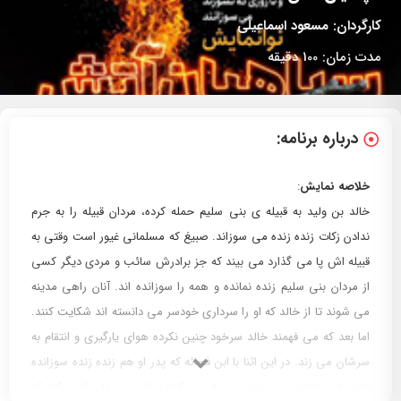
کارگردان:
مسعود اسماعیلی
مدت زمان:
100 دقیقه
درباره برنامه:
خلاصه نمایش
:
خالد بن ولید به قبیله ی بنی سلیم حمله کرده، مردان قبیله را به جرم
ندادن زکات زنده زنده می سوزاند. صبیغ که مسلمانی غیور است وقتی به
قبیله اش پا می گذارد می بیند که جز برادرش سائب و مردی دیگر کسی
از مردان بنی سلیم زنده نمانده و همه را سوزانده اند. آنان راهی مدینه
می شوند تا از خالد که او را سرداری خودسر می دانسته اند شکایت کنند.
اما بعد که می فهمند خالد سرخود چنین نکرده هوای یارگیری و انتقام به
سرشان می زند. در این اثنا با ابن فجائه که پدر او هم زنده زنده سوزانده
شده هم داستان می شوند. صبیغ می کوشد تا به مردمان ثابت کند که