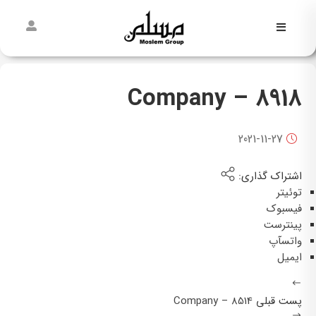
فاطمیه
نیمه
8918 – Company
شعبان
غدیر
2021-11-27
مسلمی‌ها
اشتراک گذاری:
پیش از
توئیتر
مسلم
فیسبوک
پینترست
واتسآپ
ایمیل
پست قبلی
8514 – Company