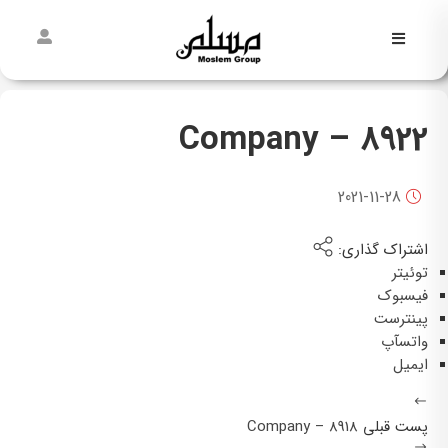
فاطمیه
نیمه
8922 – Company
شعبان
غدیر
2021-11-28
مسلمی‌ها
اشتراک گذاری:
پیش از
توئیتر
مسلم
فیسبوک
پینترست
واتسآپ
ایمیل
پست قبلی
8918 – Company