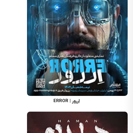
کارگردان: مسعود اسماعیلی
اِررور | ERROR